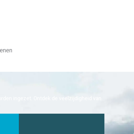
senen
den ingezet. Ontdek de veelzijdigheid van