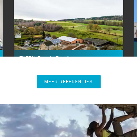
TAERU, Erezée België
MEER REFERENTIES