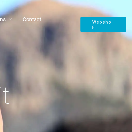
ons
Contact
Websho
p
t