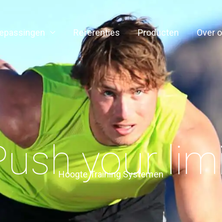
epassingen
Referenties
Producten
Over 
Push your limi
Hoogte Training Systemen