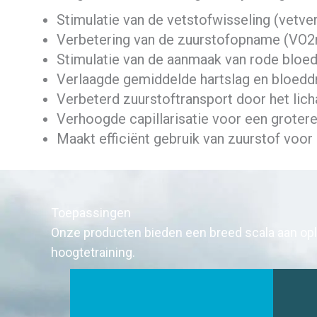
Stimulatie van de vetstofwisseling (vetve
Verbetering van de zuurstofopname (VO
Stimulatie van de aanmaak van rode bloed
Verlaagde gemiddelde hartslag en bloedd
Verbeterd zuurstoftransport door het lic
Verhoogde capillarisatie voor een groter
Maakt efficiënt gebruik van zuurstof voor
Toepassingen
Onze producten bieden een breed scala aan opl
hoogtetraining.