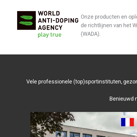
Onze producten en opl
de richtlijnen van het 
(WADA).
Vele professionele (top)sportinstituten, gez
Benieuwd na