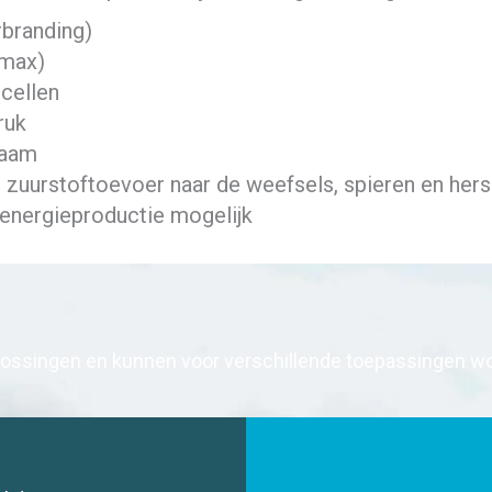
rbranding)
2max)
cellen
ruk
haam
e zuurstoftoevoer naar de weefsels, spieren en her
 energieproductie mogelijk
ossingen en kunnen voor verschillende toepassingen wor