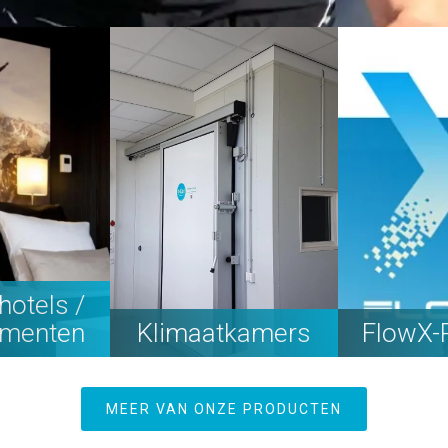
hotels /
ementen
Klimaatkamers
FlowX-
MEER VAN ONZE PRODUCTEN