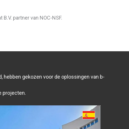
t B.V. partner van NOC-NSF.
ld, hebben gekozen voor de oplossingen van b-
e projecten.