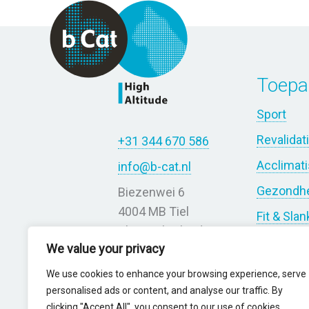
Toepa
Sport
Revalidat
+31 344 670 586
Acclimati
info@b-cat.nl
Gezondh
Biezenwei 6
4004 MB Tiel
Fit & Slan
The Netherlands
Diabetes
We value your privacy
Astma &
We use cookies to enhance your browsing experience, serve
personalised ads or content, and analyse our traffic. By
Wetensc
clicking "Accept All", you consent to our use of cookies.