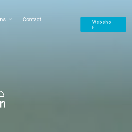
ons
Contact
Websho
p
e
en