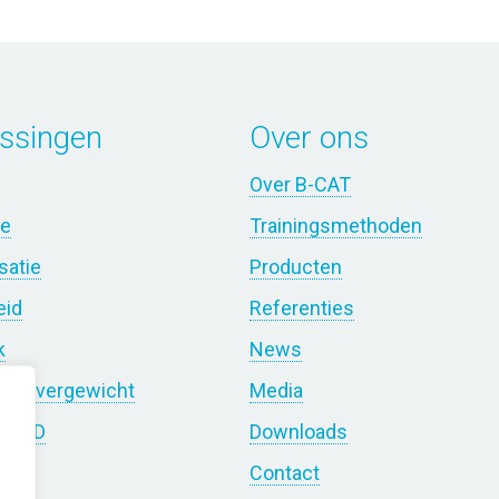
ssingen
Over ons
Over B-CAT
ie
Trainingsmethoden
satie
Producten
eid
Referenties
k
News
 en overgewicht
Media
 COPD
Downloads
hap
Contact