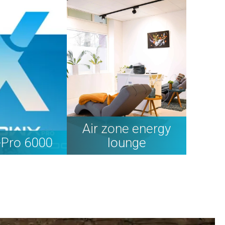
Air zone energy
-Pro 6000
lounge