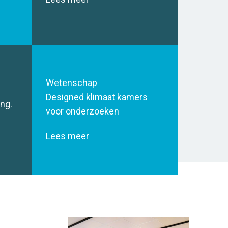
Wetenschap
Designed klimaat kamers
ng.
voor onderzoeken
Lees meer