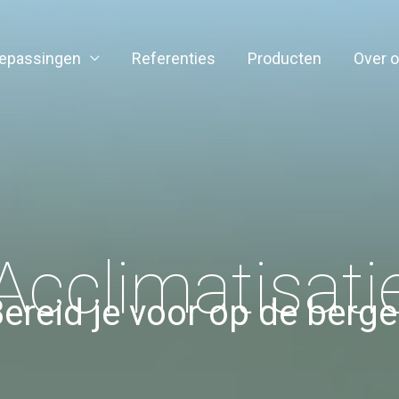
epassingen
Referenties
Producten
Over 
Acclimatisati
ereid je voor op de berg