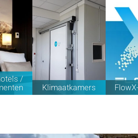
otels /
menten
Klimaatkamers
FlowX