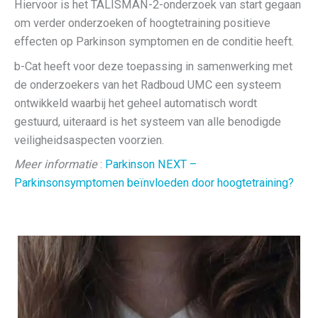
Hiervoor is het TALISMAN-2-onderzoek van start gegaan
om verder onderzoeken of hoogtetraining positieve
effecten op Parkinson symptomen en de conditie heeft.
b-Cat heeft voor deze toepassing in samenwerking met
de onderzoekers van het Radboud UMC een systeem
ontwikkeld waarbij het geheel automatisch wordt
gestuurd, uiteraard is het systeem van alle benodigde
veiligheidsaspecten voorzien.
Meer informatie
:
Parkinson NEXT –
Parkinsonsymptomen beïnvloeden door hoogtetraining?