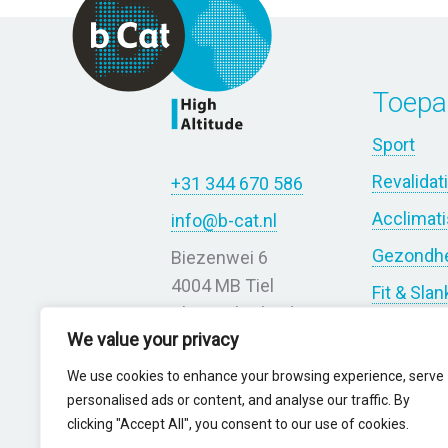
Toepa
Sport
Revalidat
+31 344 670 586
Acclimati
info@b-cat.nl
Gezondh
Biezenwei 6
4004 MB Tiel
Fit & Slan
The Netherlands
Diabetes
We value your privacy
Astma &
We use cookies to enhance your browsing experience, serve
personalised ads or content, and analyse our traffic. By
Wetensc
clicking "Accept All", you consent to our use of cookies.