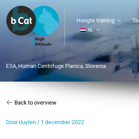
Ga
naar
Hoogte training
To
de
inhoud
NL
ESA, Human Centrifuge Planica, Slovenia
Back to overview
Door
rluyten
/
1 december 2022