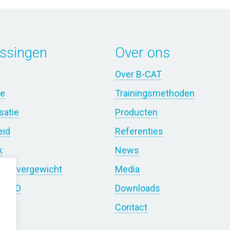
ssingen
Over ons
Over B-CAT
ie
Trainingsmethoden
satie
Producten
eid
Referenties
k
News
 en overgewicht
Media
 COPD
Downloads
hap
Contact