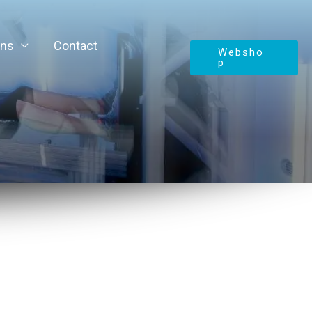
ons
Contact
Websho
p