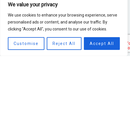
Diabetes en overgewicht
We value your privacy
Astma & COPD
We use cookies to enhance your browsing experience, serve
personalised ads or content, and analyse our traffic. By
Wetenschap
clicking "Accept All", you consent to our use of cookies.
Customise
Reject All
Accept All
Over ons
Over B-CAT
Trainingsmethoden
Producten
Referenties
News
Media