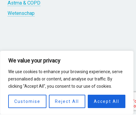
Astma & COPD
Wetenschap
Over ons
We value your privacy
Over B-CAT
We use cookies to enhance your browsing experience, serve
Trainingsmethoden
personalised ads or content, and analyse our traffic. By
clicking "Accept All", you consent to our use of cookies.
Producten
Referenties
Customise
Reject All
Accept All
News
Media
Downloads