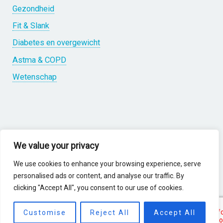
Gezondheid
Fit & Slank
Diabetes en overgewicht
Astma & COPD
Wetenschap
Over ons
We value your privacy
We use cookies to enhance your browsing experience, serve
Over B-CAT
personalised ads or content, and analyse our traffic. By
Trainingsmethoden
clicking "Accept All", you consent to our use of cookies.
Producten
Customise
Reject All
Accept All
Referenties